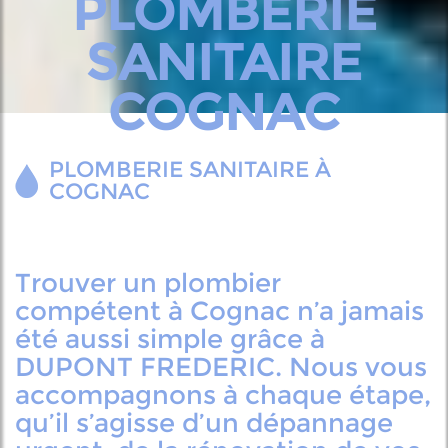
PLOMBERIE
SANITAIRE
COGNAC
PLOMBERIE SANITAIRE À
COGNAC
Trouver un plombier
compétent à Cognac n’a jamais
été aussi simple grâce à
DUPONT FREDERIC. Nous vous
accompagnons à chaque étape,
qu’il s’agisse d’un dépannage