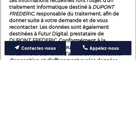
Les informations recueillies font l’objet d’un
traitement informatique destiné à
DUPONT
FREDERIC
, responsable du traitement, afin de
donner suite à votre demande et de vous
recontacter. Les données sont également
destinées à Futur Digital, prestataire de
DUPONT FREDERIC. Conformément à la
réglementation en vigueur, vous disposez
Contactez-nous
Appelez-nous
notamment d'un droit d'accès, de rectification,
d'opposition et d'effacement sur les données
personnelles qui vous concernent. Pour plus
d’informations, cliquez
ici
.
*
Champs obligatoires